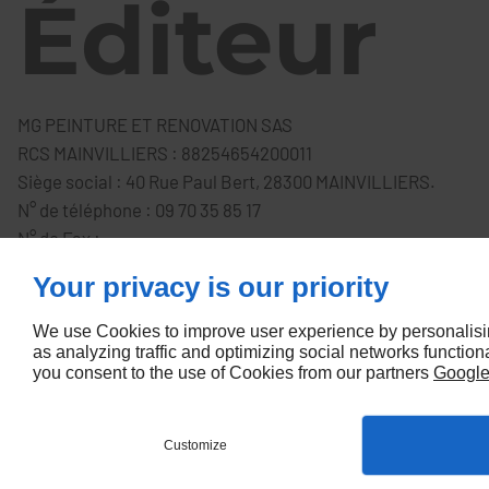
Éditeur
MG PEINTURE ET RENOVATION SAS
RCS MAINVILLIERS : 88254654200011
Siège social : 40 Rue Paul Bert, 28300 MAINVILLIERS.
N° de téléphone : 09 70 35 85 17
N° de Fax :
Directeur
Your privacy is our priority
We use Cookies to improve user experience by personalisi
as analyzing traffic and optimizing social networks functiona
you consent to the use of Cookies from our partners
Googl
de la
Customize
Menu
Appel
Plan