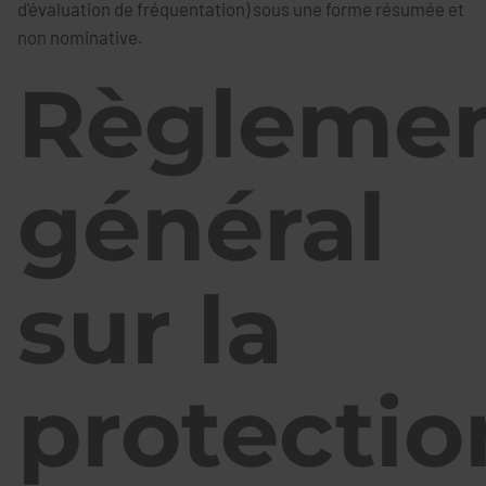
d'évaluation de fréquentation) sous une forme résumée et
non nominative.
Règleme
général
sur la
protectio